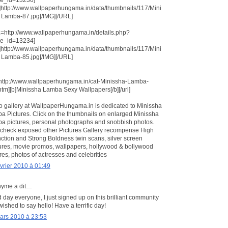
]http://www.wallpaperhungama.in/data/thumbnails/117/Mini
 Lamba-87.jpg[/IMG][/URL]
=http://www.wallpaperhungama.in/details.php?
e_id=13234]
]http://www.wallpaperhungama.in/data/thumbnails/117/Mini
 Lamba-85.jpg[/IMG][/URL]
=http://www.wallpaperhungama.in/cat-Minissha-Lamba-
htm][b]Minissha Lamba Sexy Wallpapers[/b][/url]
o gallery at WallpaperHungama.in is dedicated to Minissha
a Pictures. Click on the thumbnails on enlarged Minissha
a pictures, personal photographs and snobbish photos.
 check exposed other Pictures Gallery recompense High
nction and Strong Boldness twin scans, silver screen
ures, movie promos, wallpapers, hollywood & bollywood
res, photos of actresses and celebrities
évrier 2010 à 01:49
yme a dit…
day everyone, I just signed up on this brilliant community
ished to say hello! Have a terrific day!
ars 2010 à 23:53