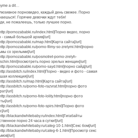
yme a dit…
люзивное порновидео, каждый день свежее. Порно
чаешься!. Горячие девочки ждут тебя!
ди, не пожалеешь, только лучшее порно.
=http://pornozababki.ru/index.html]Порно видео, порно
 - самый большой архив[/url]
http://pornozababki.ru/map.html]Карта сайта[/url]
=http://pornozababki.ru/porno-filmy-so-zrelymi.html]порно
мы со зрелыми[/url]
=http://pornozababki.ru/posmotret-porno-zrelyh-
schin.html]посмотреть порно зрелых женщин[/url]
http://pornozababki.ru/porno-sayd.html]порно сайд[/url]
=http://assbitch.ru/index.html]Порно - видео и фото - самая
шая коллекция[/url]
http://assbitch.ru/map.html]Карта сайта[/url]
http://assbitch.ru/porno-foto-razvrat.html]порно фото
ат[/url]
http://assbitch.ru/porno-foto-lolity.html]порно фото
ты[/url]
http://assbitch.ru/porno-foto-spirs.html]Порно фото
[/url]
=http://blackandwhitebaby.ru/index.html]Гигабайты
ственное порно 24 часа в сутки![/url]
http://blackandwhitebaby.ru/categ-10-1.html]Секс бом[/url]
=http://blackandwhitebaby.ru/categ-6-1.html]Просмотр секс
мов[/url]