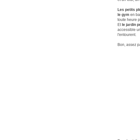
Les petits pl
le gym
en bas
toute heure p
Et
le jardin 
accessible un
l'entourent.
Bon, assez pa