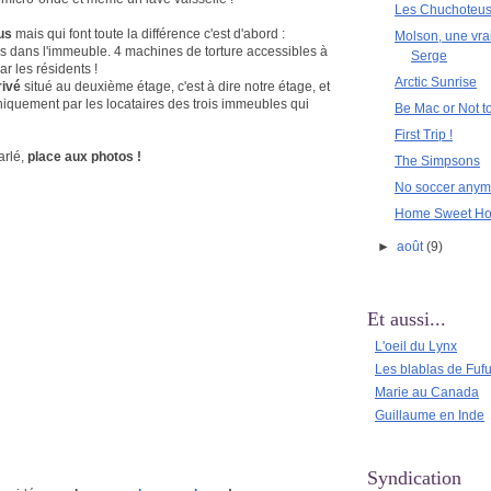
Les Chuchoteu
us
mais qui font toute la différence c'est d'abord :
Molson, une vra
 dans l'immeuble. 4 machines de torture accessibles à
Serge
ar les résidents !
Arctic Sunrise
privé
situé au deuxième étage, c'est à dire notre étage, et
iquement par les locataires des trois immeubles qui
Be Mac or Not t
First Trip !
rlé,
place aux photos !
The Simpsons
No soccer anymo
Home Sweet H
►
août
(9)
Et aussi...
L'oeil du Lynx
Les blablas de Fuf
Marie au Canada
Guillaume en Inde
Syndication