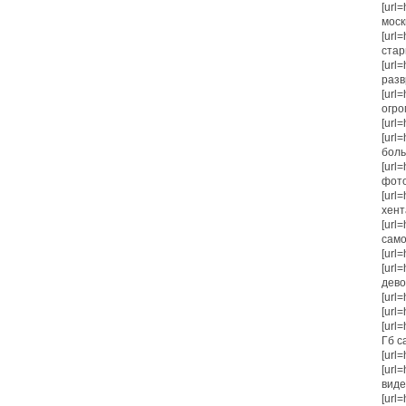
[url
москв
[url
стар
[url
разв
[url=
огро
[url=
[url
боль
[url
фото[
[url=
хент
[url
само
[url
[url
девоч
[url
[url
[url
Гб с
[url=
[url
видео
[url=