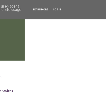
d user-agent
enerate usage
LEARN MORE
GOT IT
s
ntaires