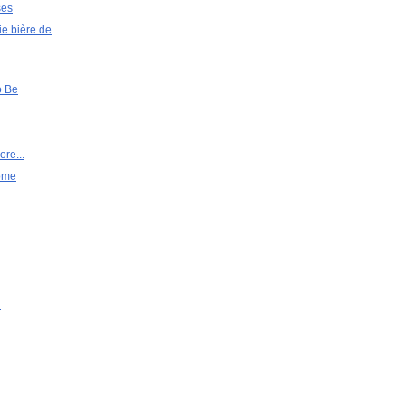
ses
ie bière de
o Be
re...
ome
u