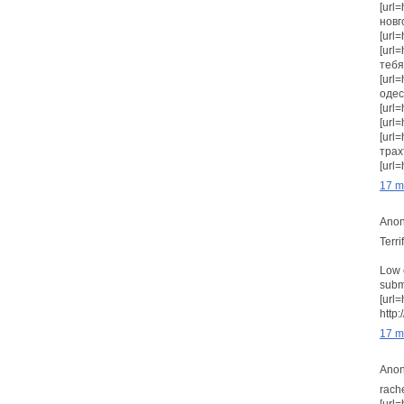
[url=
новг
[url=
[url
тебя!
[url
одес
[url=
[url=
[url
трах
[url=
17 m
Anon
Terrif
Low 
subm
[url
http
17 m
Anon
rache
[url