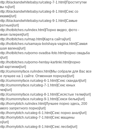
=http://blackandwhitebaby.ru/categ-7-1.html]Проститутки
ы ru[/url]
=http://blackandwhitebaby.ru/categ-8-1.html]Секс со
иками[/url]
=http://blackandwhitebaby.ru/categ-9-1.html]Самые
ратные[/url]
http://hotbitches.ru/index.html]Порно видео, фото -
мная галерея[/url]
http://hotbitches.ru/map.html]Карта сайта[/url]
=http://hotbitches.ru/samaya-bolshaya-vagina.html]Самая
шая вагина[/url]
=http://hotbitches.ru/porno-svadba-foto.html]порно свадьба
/url]
http://hotbitches.ru/porno-hentay-kartinki.html]порно
ай картинки[/url]
=http://cumonmyface.ru/index.html]Мы собрали для Вас все
е лучшее на 1 сайте. Отменная порнуха![/url]
=http://cumonmyface.ru/categ-6-1.html]Секс скандал[/url]
=http://cumonmyface.ru/categ-7-1.html]Секс юных
ек[/url]
=http://cumonmyface.ru/categ-8-1.html]Сисястые телки[/url]
=http://cumonmyface.ru/categ-9-1.html]Секси белье[/url]
=http://hornybitch.ru/index.html]Лучшее порно здесь, 200
амого запретного порно[/url]
http://hornybitch.ru/categ-6-1.html]Секс порно анал[/url]
=http://hornybitch.ru/categ-7-1.html]Секс мащины
[/url]
http://hornybitch.ru/categ-8-1.html]Секс лесби[/url]