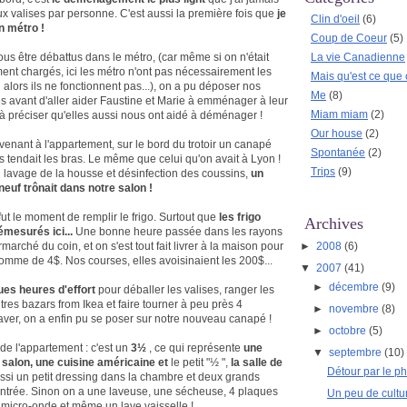
deux valises par personne. C'est aussi la première fois que
je
Clin d'oeil
(6)
 métro !
Coup de Coeur
(5)
ous être débattus dans le métro, (car même si on n'était
La vie Canadienne
nt chargés, ici les métro n'ont pas nécessairement les
Mais qu'est ce que 
 alors ils ne fonctionnent pas...), on a pu déposer nos
Me
(8)
res avant d'aller aider Faustine et Marie à emménager à leur
Miam miam
(2)
s à préciser qu'elles aussi nous ont aidé à déménager !
Our house
(2)
evenant à l'appartement, sur le bord du trotoir un canapé
Spontanée
(2)
s tendait les bras. Le même que celui qu'on avait à Lyon !
Trips
(9)
 lavage de la housse et désinfection des coussins,
un
neuf trônait dans notre salon !
fut le moment de remplir le frigo. Surtout que
les frigo
Archives
émesurés ici...
Une bonne heure passée dans les rayons
►
2008
(6)
marché du coin, et on s'est tout fait livrer à la maison pour
omme de 4$. Nos courses, elles avoisinaient les 200$...
▼
2007
(41)
►
décembre
(9)
es heures d'effort
pour déballer les valises, ranger les
tres bazars from Ikea et faire tourner à peu près 4
►
novembre
(8)
ver, on a enfin pu se poser sur notre nouveau canapé !
►
octobre
(5)
 de l'appartement : c'est un
3
½
, ce qui représente
une
▼
septembre
(10)
salon, une cuisine américaine et
le petit
"½
",
la salle de
Détour par le p
aussi un petit dressing dans la chambre et deux grands
'entrée. Sinon on a une laveuse, une sécheuse, 4 plaques
Un peu de cultur
n micro-onde et même un lave vaisselle !