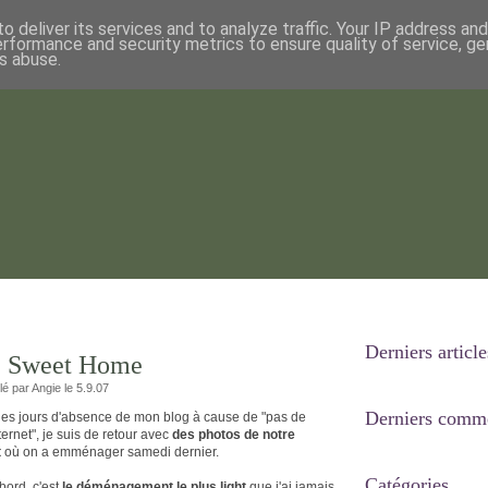
o deliver its services and to analyze traffic. Your IP address an
erformance and security metrics to ensure quality of service, g
s abuse.
Derniers article
e Sweet Home
lé par Angie le 5.9.07
Derniers comme
es jours d'absence de mon blog à cause de "pas de
ernet", je suis de retour avec
des photos de notre
t
où on a emménager samedi dernier.
Catégories
bord, c'est
le déménagement le plus light
que j'ai jamais