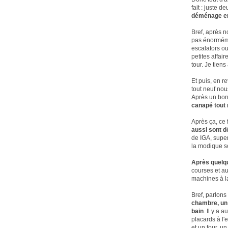
fait : juste 
déménage en
Bref, après n
pas énorméme
escalators ou
petites affai
tour. Je tien
Et puis, en r
tout neuf nou
Après un bon
canapé tout 
Après ça, ce 
aussi sont d
de IGA, super
la modique s
Après quelqu
courses et au
machines à la
Bref, parlons
chambre, un 
bain
. Il y a 
placards à l
et un four, u