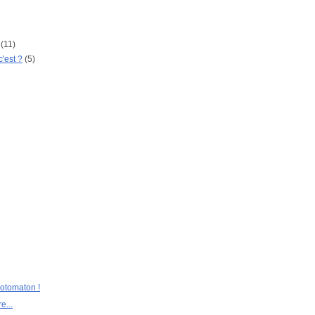
(11)
c'est ?
(5)
hotomaton !
e...