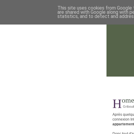
This site uses cookies from Google t
are shared with Google along with p
statistics, and to detect and addres
Hom
Gribouil
Après quelqu
connexion Int
appartemen
Donc tout d'a