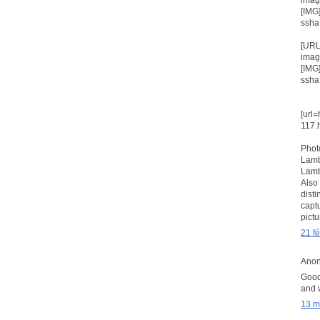
[IMG
ssha
[URL
imag
[IMG
ssha
[url
117.
Phot
Lamb
Lamb
Also
disti
capt
pictu
21 f
Anon
Good 
and w
13 m