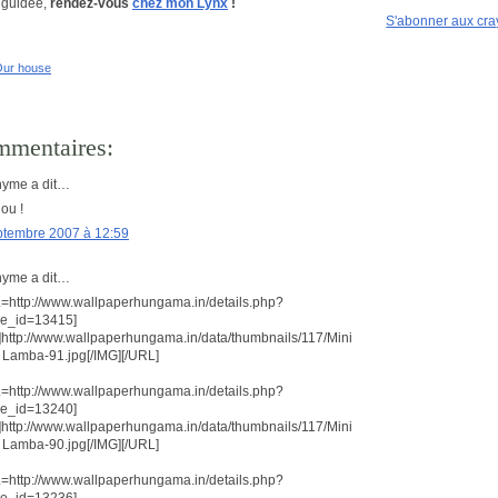
e guidée,
rendez-vous
chez mon Lynx
!
S'abonner aux cr
ur house
mmentaires:
yme a dit…
ou !
ptembre 2007 à 12:59
yme a dit…
=http://www.wallpaperhungama.in/details.php?
e_id=13415]
]http://www.wallpaperhungama.in/data/thumbnails/117/Mini
 Lamba-91.jpg[/IMG][/URL]
=http://www.wallpaperhungama.in/details.php?
e_id=13240]
]http://www.wallpaperhungama.in/data/thumbnails/117/Mini
 Lamba-90.jpg[/IMG][/URL]
=http://www.wallpaperhungama.in/details.php?
e_id=13236]