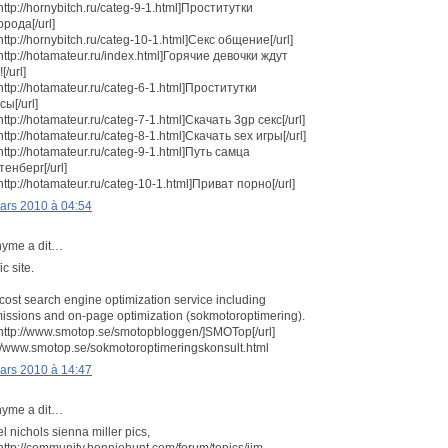
http://hornybitch.ru/categ-9-1.html]Проститутки
орода[/url]
http://hornybitch.ru/categ-10-1.html]Секс общение[/url]
=http://hotamateur.ru/index.html]Горячие девочки ждут
[/url]
=http://hotamateur.ru/categ-6-1.html]Проститутки
сы[/url]
http://hotamateur.ru/categ-7-1.html]Скачать 3gp секс[/url]
http://hotamateur.ru/categ-8-1.html]Скачать sex игры[/url]
=http://hotamateur.ru/categ-9-1.html]Путь самца
тенберг[/url]
http://hotamateur.ru/categ-10-1.html]Приват порно[/url]
ars 2010 à 04:54
yme a dit…
ic site.
cost search engine optimization service including
issions and on-page optimization (sokmotoroptimering).
=http://www.smotop.se/smotopbloggen/]SMOTop[/url]
://www.smotop.se/sokmotoroptimeringskonsult.html
ars 2010 à 14:47
yme a dit…
l nichols sienna miller pics,
=http://community.bonniehunt.com/forum/topics/jim-