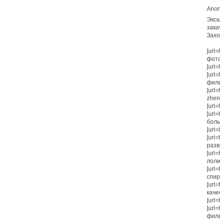
Anon
Экск
зака
Захо
[url
фото
[url=
[url
филь
[url
zhen
[url=
[url
боль
[url=
[url=
развр
[url=
лоли
[url=
спирс
[url
каче
[url=
[url
филь