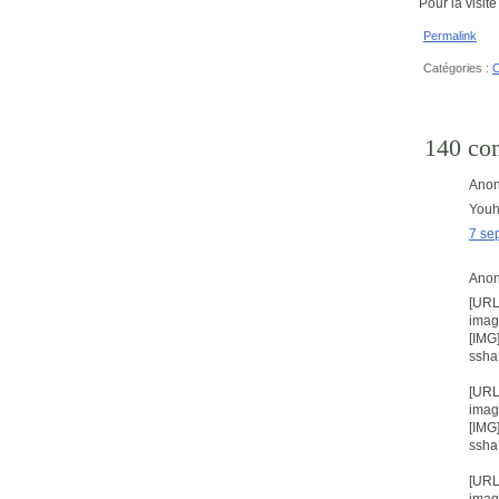
Pour la visit
Permalink
Catégories :
O
140 co
Anon
Youh
7 se
Anon
[URL
imag
[IMG
ssha
[URL
imag
[IMG
ssha
[URL
imag