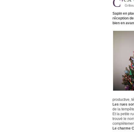
Gribou
Sapin en pla
réception de
bien en avan
productive, t
Les rues son
de la tempête
Et la petite 
trouvé le nom
complètement
Le charme C