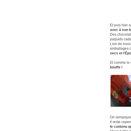
Et puis hier 
avec à son b
Des chocolats
paquets cade
Loin de nous 
emballages 
secs et l'Ép
Et comme le 
bouffe !
On remarqu
Il reste cep
le contenu q