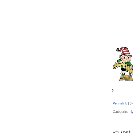
?
Permalink
|
3
Catégories :
M
C'es