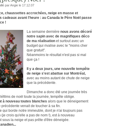
illé par Angie le 17.12.07
ce, chaussettes accrochées, neige en masse et
s cadeaux avant l'heure : au Canada le Père Noël passe
ce !
La semaine dernière
nous avons décoré
notre sapin avec de magnifiques déco
de ma réalisation
et surtout avec un
budget qui rivalise avec le "moins cher
que gratuit".
Néanmoins le résultat n'est pas si mal
que ça !
Il y a deux jours, une nouvelle tempête
de neige s'est abattue sur Montréal,
avec au moins autant de chute de neige
que la précédente.
Dimanche a donc été une journée très
éléfilms de noël toute la journée, tempête oblige.
t à nouveau toutes blanches
alors que le déneigement
 précédente venait de toucher à sa fin.
rue qui borde notre immeuble, dont je n'ai toujours pas
 (je crois qu'elle a pas de nom !), est à nouveau
 sous la neige et pas prête d'être déneigée.
anadien...