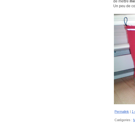
de mettre
mes
Un peu de co
Permalink
|
1
Catégories :