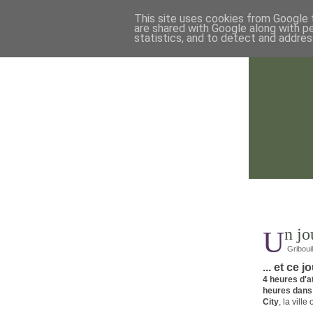
This site uses cookies from Google t
are shared with Google along with p
statistics, and to detect and addres
Un j
Griboui
... et ce 
4 heures d'a
heures dans 
City
, la ville