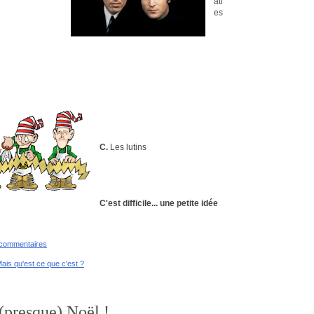
atl
es
C.
Les lutins
C'est difficile...
une petite idée
 commentaires
ais qu'est ce que c'est ?
t (presque) Noël !