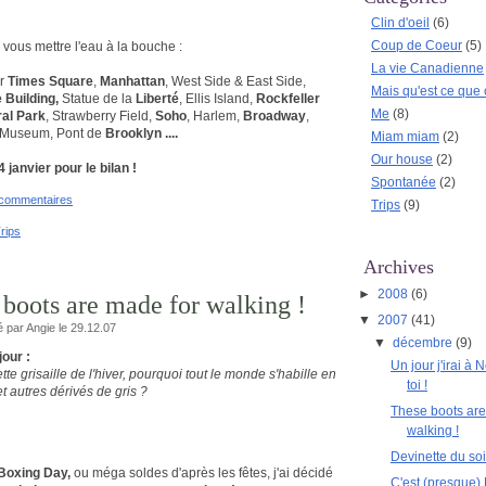
Clin d'oeil
(6)
Coup de Coeur
(5)
vous mettre l'eau à la bouche :
La vie Canadienne
ur
Times Square
,
Manhattan
, West Side & East Side,
Mais qu'est ce que 
 Building,
Statue de la
Liberté
, Ellis Island,
Rockfeller
Me
(8)
al Park
, Strawberry Field,
Soho
, Harlem,
Broadway
,
n Museum, Pont de
Brooklyn ....
Miam miam
(2)
Our house
(2)
4 janvier pour le bilan !
Spontanée
(2)
 commentaires
Trips
(9)
rips
Archives
►
2008
(6)
e boots are made for walking !
▼
2007
(41)
é par Angie le 29.12.07
▼
décembre
(9)
jour :
Un jour j'irai à
tte grisaille de l'hiver, pourquoi tout le monde s'habille en
toi !
et autres dérivés de gris ?
These boots are
walking !
Devinette du soir
 Boxing Day,
ou méga soldes d'après les fêtes, j'ai décidé
C'est (presque) 