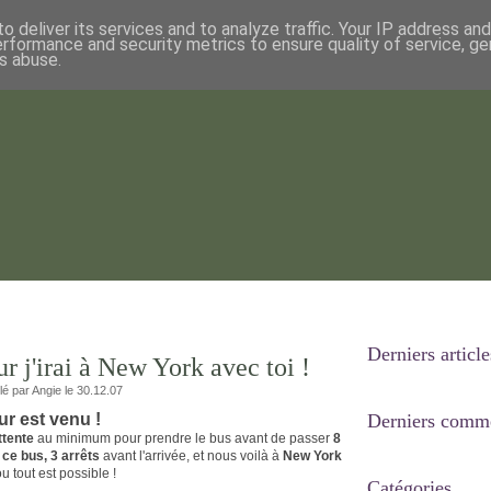
o deliver its services and to analyze traffic. Your IP address an
erformance and security metrics to ensure quality of service, g
s abuse.
Derniers article
our j'irai à New York avec toi !
llé par Angie le 30.12.07
Derniers comme
jour est venu !
ttente
au minimum pour prendre le bus avant de passer
8
ce bus, 3 arrêts
avant l'arrivée, et nous voilà à
New York
 ou tout est possible !
Catégories