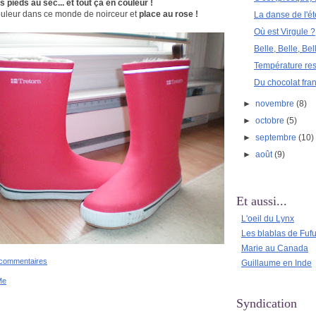
 pieds au sec... et tout ça en couleur !
uleur dans ce monde de noirceur et
place au rose !
La danse de l'été
Où est Virgule ?
Belle, Belle, Bel
Température res
Du chocolat fran
►
novembre
(8)
►
octobre
(5)
►
septembre
(10)
►
août
(9)
Et aussi...
L'oeil du Lynx
Les blablas de Fuf
Marie au Canada
 commentaires
Guillaume en Inde
Me
Syndication