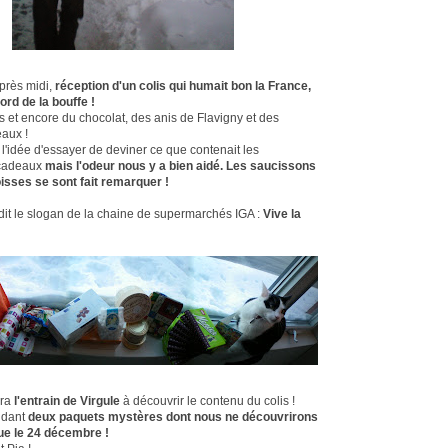
après midi,
réception d'un colis qui humait bon la France,
ord de la bouffe !
 et encore du chocolat, des anis de Flavigny et des
aux !
l'idée d'essayer de deviner ce que contenait les
cadeaux
mais l'odeur nous y a bien aidé. Les saucissons
oisses se sont fait remarquer !
dit le slogan de la chaine de supermarchés IGA :
Vive la
era
l'entrain de Virgule
à découvrir le contenu du colis !
endant
deux paquets mystères dont nous ne découvrirons
ue le 24 décembre !