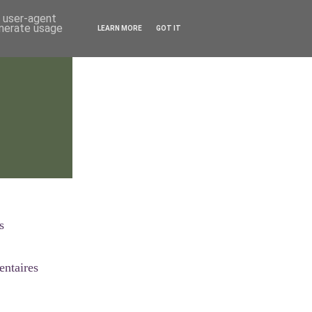
d user-agent
enerate usage
LEARN MORE
GOT IT
s
ntaires