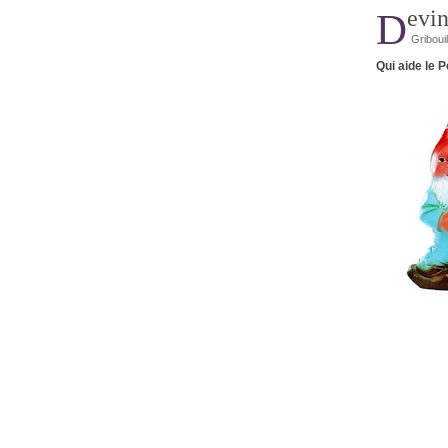
Devi
Griboui
Qui aide le 