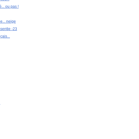
... ou pas !
le... neige
sentie -23
çais...
u