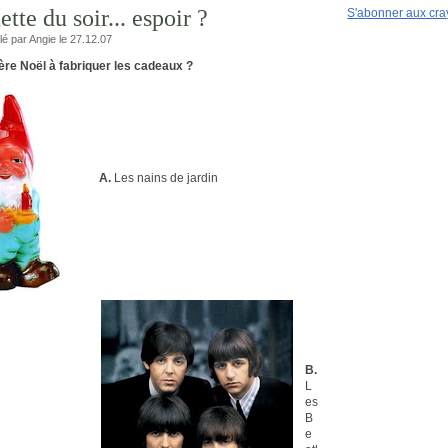
nette du soir... espoir ?
S'abonner aux cr
llé par Angie le 27.12.07
Père Noël à fabriquer les cadeaux ?
A.
Les nains de jardin
B.
L
es
B
e