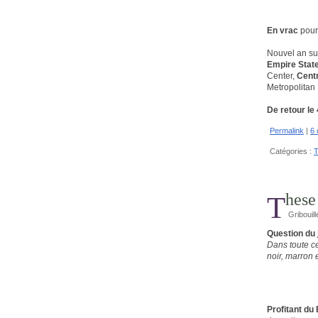
En vrac
pour 
Nouvel an s
Empire State
Center,
Centr
Metropolita
De retour le 
Permalink
|
6
Catégories :
T
Thes
Gribouill
Question du 
Dans toute ce
noir, marron 
Profitant du