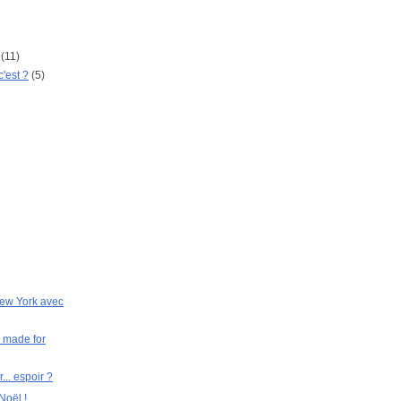
(11)
c'est ?
(5)
 New York avec
 made for
... espoir ?
Noël !