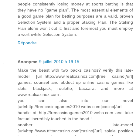
people consistently losing money at sports betting is that
they have no "game plan". The most essential elements of
a good game plan for betting purposes are a valid, proven
Selection System and a proper Staking Plan. The Staking
Plan alone won't cut it; first and foremost you must employ
a worthwhile Selection System.
Répondre
Anonyme
9 juillet 2010 à 19:15
Make the beast with two backs casinos? verify this late-
model [url=http://www.realcazinoz.com]free casino[/url]
games. counsel and abduct up online casino games like
slots, blackjack, roulette, baccarat and more at
www.realcazinoz.com .
you can also into our novel
[url=http://freecasinogames2010.webs.com]casino[/url]
handle at http://freecasinogames2010.webs.com and take
factual incredibly touched in the head !
another late-model
[url=http://www.ttittancasino.com]casino[/url] spiele position