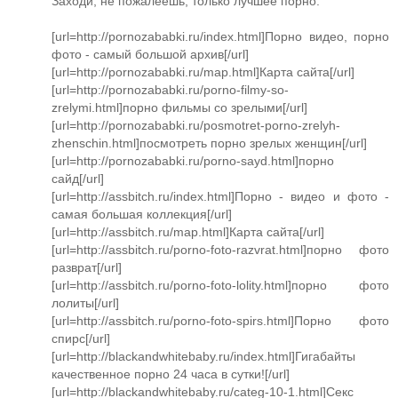
Заходи, не пожалеешь, только лучшее порно.
[url=http://pornozababki.ru/index.html]Порно видео, порно
фото - самый большой архив[/url]
[url=http://pornozababki.ru/map.html]Карта сайта[/url]
[url=http://pornozababki.ru/porno-filmy-so-
zrelymi.html]порно фильмы со зрелыми[/url]
[url=http://pornozababki.ru/posmotret-porno-zrelyh-
zhenschin.html]посмотреть порно зрелых женщин[/url]
[url=http://pornozababki.ru/porno-sayd.html]порно
сайд[/url]
[url=http://assbitch.ru/index.html]Порно - видео и фото -
самая большая коллекция[/url]
[url=http://assbitch.ru/map.html]Карта сайта[/url]
[url=http://assbitch.ru/porno-foto-razvrat.html]порно фото
разврат[/url]
[url=http://assbitch.ru/porno-foto-lolity.html]порно фото
лолиты[/url]
[url=http://assbitch.ru/porno-foto-spirs.html]Порно фото
спирс[/url]
[url=http://blackandwhitebaby.ru/index.html]Гигабайты
качественное порно 24 часа в сутки![/url]
[url=http://blackandwhitebaby.ru/categ-10-1.html]Секс