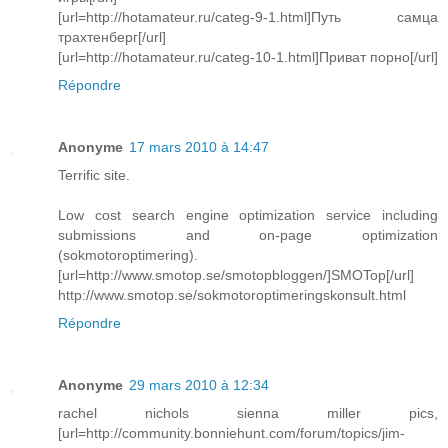
[url=http://hotamateur.ru/categ-9-1.html]Путь самца
трахтенберг[/url]
[url=http://hotamateur.ru/categ-10-1.html]Приват порно[/url]
Répondre
Anonyme
17 mars 2010 à 14:47
Terrific site.
Low cost search engine optimization service including
submissions and on-page optimization
(sokmotoroptimering).
[url=http://www.smotop.se/smotopbloggen/]SMOTop[/url]
http://www.smotop.se/sokmotoroptimeringskonsult.html
Répondre
Anonyme
29 mars 2010 à 12:34
rachel nichols sienna miller pics,
[url=http://community.bonniehunt.com/forum/topics/jim-