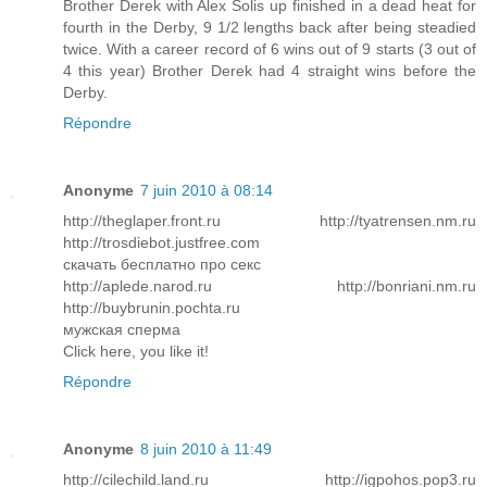
Brother Derek with Alex Solis up finished in a dead heat for
fourth in the Derby, 9 1/2 lengths back after being steadied
twice. With a career record of 6 wins out of 9 starts (3 out of
4 this year) Brother Derek had 4 straight wins before the
Derby.
Répondre
Anonyme
7 juin 2010 à 08:14
http://theglaper.front.ru http://tyatrensen.nm.ru
http://trosdiebot.justfree.com
скачать бесплатно про секс
http://aplede.narod.ru http://bonriani.nm.ru
http://buybrunin.pochta.ru
мужская сперма
Click here, you like it!
Répondre
Anonyme
8 juin 2010 à 11:49
http://cilechild.land.ru http://igpohos.pop3.ru