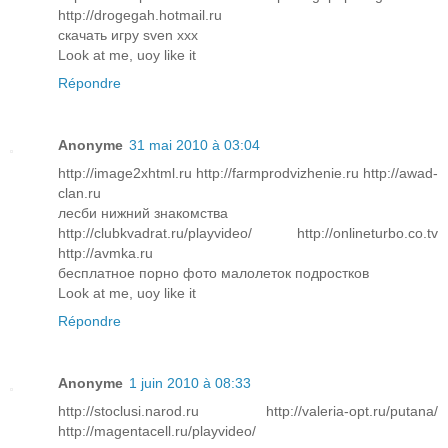
http://drogegah.hotmail.ru
скачать игру sven xxx
Look at me, uoy like it
Répondre
Anonyme
31 mai 2010 à 03:04
http://image2xhtml.ru http://farmprodvizhenie.ru http://awad-
clan.ru
лесби нижний знакомства
http://clubkvadrat.ru/playvideo/ http://onlineturbo.co.tv
http://avmka.ru
бесплатное порно фото малолеток подростков
Look at me, uoy like it
Répondre
Anonyme
1 juin 2010 à 08:33
http://stoclusi.narod.ru http://valeria-opt.ru/putana/
http://magentacell.ru/playvideo/