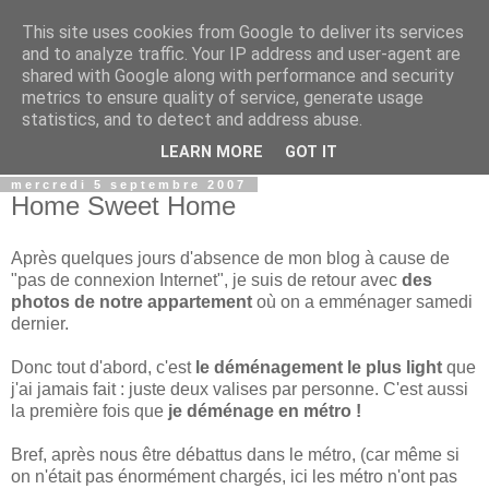
This site uses cookies from Google to deliver its services
Les crayons d'Angie
and to analyze traffic. Your IP address and user-agent are
shared with Google along with performance and security
metrics to ensure quality of service, generate usage
Petit blog sans prétention d'une Bourguigno-Péruvienne
statistics, and to detect and address abuse.
expatriée au Canada !
LEARN MORE
GOT IT
mercredi 5 septembre 2007
Home Sweet Home
Après quelques jours d'absence de mon blog à cause de
"pas de connexion Internet", je suis de retour avec
des
photos de notre appartement
où on a emménager samedi
dernier.
Donc tout d'abord, c'est
le déménagement le plus light
que
j'ai jamais fait : juste deux valises par personne. C'est aussi
la première fois que
je déménage en métro !
Bref, après nous être débattus dans le métro, (car même si
on n'était pas énormément chargés, ici les métro n'ont pas