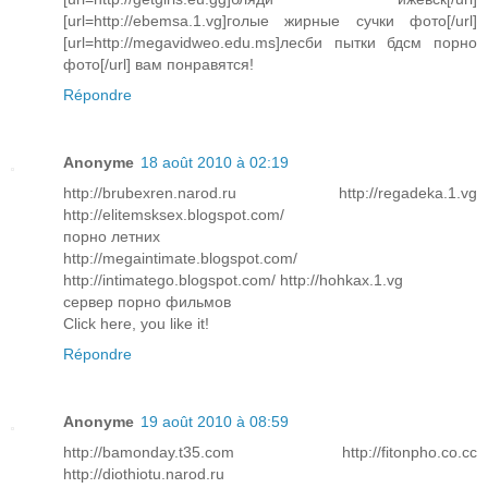
[url=http://ebemsa.1.vg]голые жирные сучки фото[/url]
[url=http://megavidweo.edu.ms]лесби пытки бдсм порно
фото[/url] вам понравятся!
Répondre
Anonyme
18 août 2010 à 02:19
http://brubexren.narod.ru http://regadeka.1.vg
http://elitemsksex.blogspot.com/
порно летних
http://megaintimate.blogspot.com/
http://intimatego.blogspot.com/ http://hohkax.1.vg
сервер порно фильмов
Click here, you like it!
Répondre
Anonyme
19 août 2010 à 08:59
http://bamonday.t35.com http://fitonpho.co.cc
http://diothiotu.narod.ru