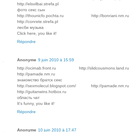
http://elsvilbai.strefa.pl
фото секс сын
http://thounicfo.pochta.ru http://bonriani.nm.ru
http://conrete.strefa.pl
лесби музыка
Click here, you like it!
Répondre
Anonyme
9 juin 2010 à 15:59
http://ocimab.front.ru http://slidcousmons.land.ru
http://pamade.nm.ru
знакомство братск секс
http://sexmolecul.blogspot.com/ http://pamade.nm.ru
http://guitanwins.hotbox.ru
область чат
It's funny, you like it!
Répondre
Anonyme
10 juin 2010 à 17:47