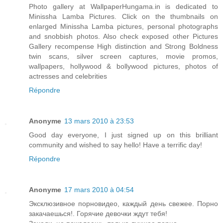
Photo gallery at WallpaperHungama.in is dedicated to
Minissha Lamba Pictures. Click on the thumbnails on
enlarged Minissha Lamba pictures, personal photographs
and snobbish photos. Also check exposed other Pictures
Gallery recompense High distinction and Strong Boldness
twin scans, silver screen captures, movie promos,
wallpapers, hollywood & bollywood pictures, photos of
actresses and celebrities
Répondre
Anonyme
13 mars 2010 à 23:53
Good day everyone, I just signed up on this brilliant
community and wished to say hello! Have a terrific day!
Répondre
Anonyme
17 mars 2010 à 04:54
Эксклюзивное порновидео, каждый день свежее. Порно
закачаешься!. Горячие девочки ждут тебя!