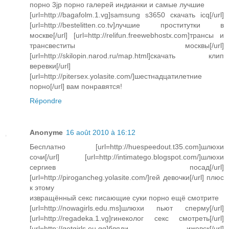
порно 3jp порно галерей индианки и самые лучшие
[url=http://bagafolm.1.vg]samsung s3650 скачать icq[/url]
[url=http://bestelitten.co.tv]лучшие проститутки в
москве[/url] [url=http://relifun.freewebhostx.com]трансы и
трансвеститы москвы[/url]
[url=http://skilopin.narod.ru/map.html]скачать клип
веревки[/url]
[url=http://pitersex.yolasite.com/]шестнадцатилетние
порно[/url] вам понравятся!
Répondre
Anonyme
16 août 2010 à 16:12
Бесплатно [url=http://huespeedout.t35.com]шлюхи
сочи[/url] [url=http://intimatego.blogspot.com/]шлюхи
сергиев посад[/url]
[url=http://pirogancheg.yolasite.com/]гей девочки[/url] плюс
к этому
извращённый секс писающие суки порно ещё смотрите
[url=http://nowagirls.edu.ms]шлюхи пьют сперму[/url]
[url=http://regadeka.1.vg]гинеколог секс смотреть[/url]
[url=http://getgirls.eu.gg]бляди ижевск[/url]