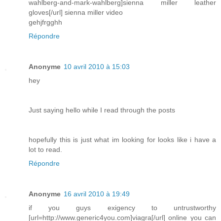
wahlberg-and-mark-wahlberg]sienna miller leather
gloves[/url] sienna miller video
gehjfrgghh
Répondre
Anonyme
10 avril 2010 à 15:03
hey
Just saying hello while I read through the posts
hopefully this is just what im looking for looks like i have a
lot to read.
Répondre
Anonyme
16 avril 2010 à 19:49
if you guys exigency to untrustworthy
[url=http://www.generic4you.com]viagra[/url] online you can