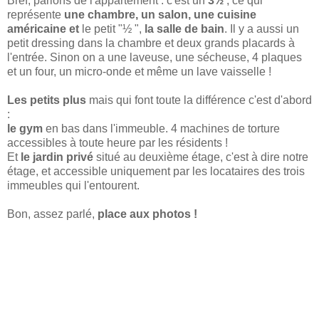
Bref, parlons de l'appartement : c'est un
3
½
, ce qui
représente
une chambre, un salon, une cuisine
américaine et
le petit
"½
",
la salle de bain
. Il y a aussi un
petit dressing dans la chambre et deux grands placards à
l'entrée. Sinon on a une laveuse, une sécheuse, 4 plaques
et un four, un micro-onde et même un lave vaisselle !
Les petits plus
mais qui font toute la différence c'est d'abord
:
le gym
en bas dans l'immeuble. 4 machines de torture
accessibles à toute heure par les résidents !
Et
le jardin privé
situé au deuxième étage, c'est à dire notre
étage, et accessible uniquement par les locataires des trois
immeubles qui l'entourent.
Bon, assez parlé,
place aux photos !