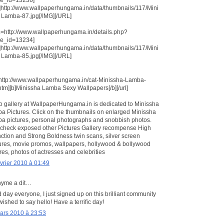
]http://www.wallpaperhungama.in/data/thumbnails/117/Mini
 Lamba-87.jpg[/IMG][/URL]
=http://www.wallpaperhungama.in/details.php?
e_id=13234]
]http://www.wallpaperhungama.in/data/thumbnails/117/Mini
 Lamba-85.jpg[/IMG][/URL]
=http://www.wallpaperhungama.in/cat-Minissha-Lamba-
htm][b]Minissha Lamba Sexy Wallpapers[/b][/url]
o gallery at WallpaperHungama.in is dedicated to Minissha
a Pictures. Click on the thumbnails on enlarged Minissha
a pictures, personal photographs and snobbish photos.
 check exposed other Pictures Gallery recompense High
nction and Strong Boldness twin scans, silver screen
ures, movie promos, wallpapers, hollywood & bollywood
res, photos of actresses and celebrities
évrier 2010 à 01:49
yme a dit…
day everyone, I just signed up on this brilliant community
ished to say hello! Have a terrific day!
ars 2010 à 23:53