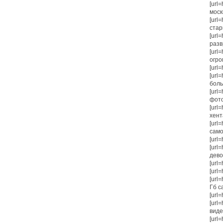
[url
москв
[url
стар
[url
разв
[url=
огро
[url=
[url
боль
[url
фото[
[url=
хент
[url
само
[url
[url
девоч
[url
[url
[url
Гб с
[url=
[url
видео
[url=