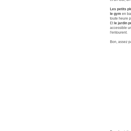
Les petits pl
le gym
en bas
toute heure p
Et
le jardin 
accessible un
l'entourent.
Bon, assez pa