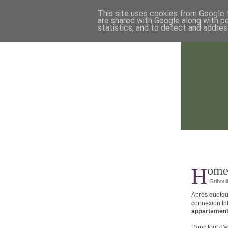
This site uses cookies from Google t
are shared with Google along with p
statistics, and to detect and addres
Hom
Gribouil
Après quelqu
connexion Int
appartemen
Donc tout d'a