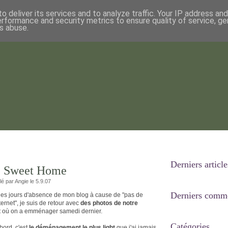
o deliver its services and to analyze traffic. Your IP address an
erformance and security metrics to ensure quality of service, g
s abuse.
Derniers article
e Sweet Home
lé par Angie le 5.9.07
Derniers comme
es jours d'absence de mon blog à cause de "pas de
ernet", je suis de retour avec
des photos de notre
t
où on a emménager samedi dernier.
Catégories
bord, c'est
le déménagement le plus light
que j'ai jamais