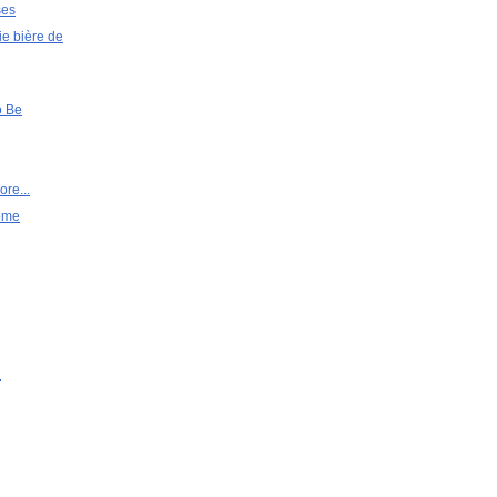
ses
ie bière de
o Be
re...
ome
u