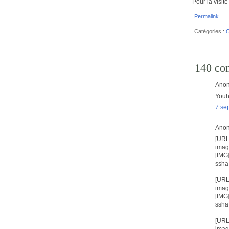
Pour la visit
Permalink
Catégories :
O
140 co
Anon
Youh
7 se
Anon
[URL
imag
[IMG
ssha
[URL
imag
[IMG
ssha
[URL
imag