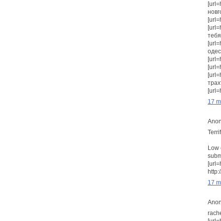
[url=
новг
[url=
[url
тебя!
[url
одес
[url=
[url=
[url
трах
[url=
17 m
Anon
Terrif
Low 
subm
[url
http
17 m
Anon
rache
[url