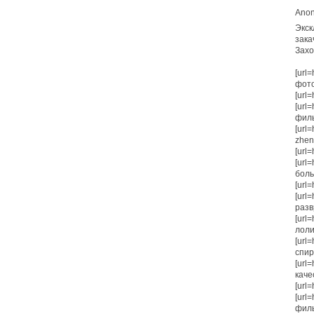
Anon
Экск
зака
Захо
[url
фото
[url=
[url
филь
[url
zhen
[url=
[url
боль
[url=
[url=
развр
[url=
лоли
[url=
спирс
[url
каче
[url=
[url
филь