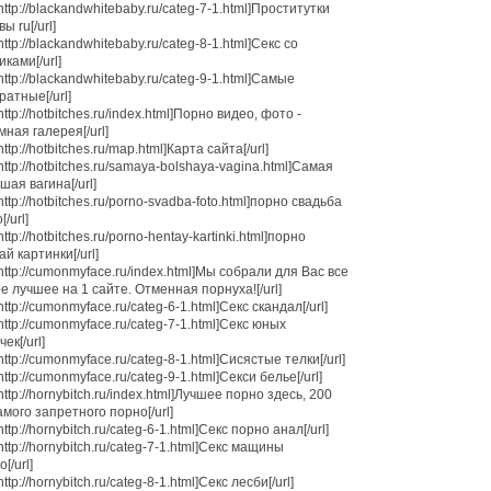
=http://blackandwhitebaby.ru/categ-7-1.html]Проститутки
ы ru[/url]
=http://blackandwhitebaby.ru/categ-8-1.html]Секс со
иками[/url]
=http://blackandwhitebaby.ru/categ-9-1.html]Самые
ратные[/url]
http://hotbitches.ru/index.html]Порно видео, фото -
мная галерея[/url]
http://hotbitches.ru/map.html]Карта сайта[/url]
=http://hotbitches.ru/samaya-bolshaya-vagina.html]Самая
шая вагина[/url]
=http://hotbitches.ru/porno-svadba-foto.html]порно свадьба
/url]
http://hotbitches.ru/porno-hentay-kartinki.html]порно
ай картинки[/url]
=http://cumonmyface.ru/index.html]Мы собрали для Вас все
е лучшее на 1 сайте. Отменная порнуха![/url]
=http://cumonmyface.ru/categ-6-1.html]Секс скандал[/url]
=http://cumonmyface.ru/categ-7-1.html]Секс юных
ек[/url]
=http://cumonmyface.ru/categ-8-1.html]Сисястые телки[/url]
=http://cumonmyface.ru/categ-9-1.html]Секси белье[/url]
=http://hornybitch.ru/index.html]Лучшее порно здесь, 200
амого запретного порно[/url]
http://hornybitch.ru/categ-6-1.html]Секс порно анал[/url]
=http://hornybitch.ru/categ-7-1.html]Секс мащины
[/url]
http://hornybitch.ru/categ-8-1.html]Секс лесби[/url]