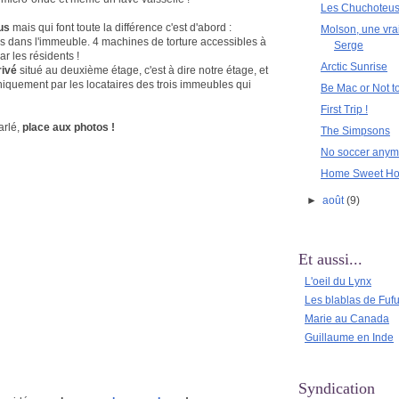
Les Chuchoteu
us
mais qui font toute la différence c'est d'abord :
Molson, une vra
 dans l'immeuble. 4 machines de torture accessibles à
Serge
ar les résidents !
Arctic Sunrise
privé
situé au deuxième étage, c'est à dire notre étage, et
iquement par les locataires des trois immeubles qui
Be Mac or Not t
First Trip !
rlé,
place aux photos !
The Simpsons
No soccer anymo
Home Sweet H
►
août
(9)
Et aussi...
L'oeil du Lynx
Les blablas de Fuf
Marie au Canada
Guillaume en Inde
Syndication