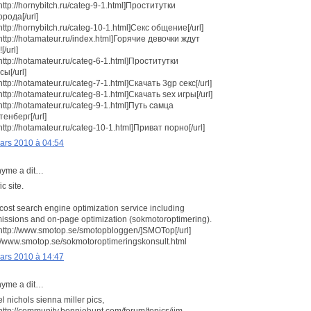
http://hornybitch.ru/categ-9-1.html]Проститутки
орода[/url]
http://hornybitch.ru/categ-10-1.html]Секс общение[/url]
=http://hotamateur.ru/index.html]Горячие девочки ждут
[/url]
=http://hotamateur.ru/categ-6-1.html]Проститутки
сы[/url]
http://hotamateur.ru/categ-7-1.html]Скачать 3gp секс[/url]
http://hotamateur.ru/categ-8-1.html]Скачать sex игры[/url]
=http://hotamateur.ru/categ-9-1.html]Путь самца
тенберг[/url]
http://hotamateur.ru/categ-10-1.html]Приват порно[/url]
ars 2010 à 04:54
yme a dit…
ic site.
cost search engine optimization service including
issions and on-page optimization (sokmotoroptimering).
=http://www.smotop.se/smotopbloggen/]SMOTop[/url]
://www.smotop.se/sokmotoroptimeringskonsult.html
ars 2010 à 14:47
yme a dit…
l nichols sienna miller pics,
=http://community.bonniehunt.com/forum/topics/jim-