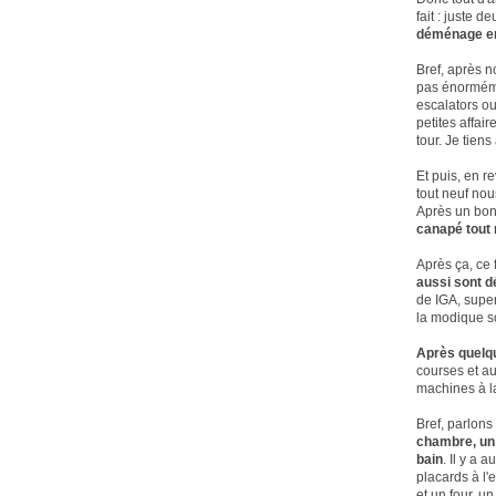
fait : juste 
déménage en
Bref, après n
pas énorméme
escalators ou
petites affai
tour. Je tien
Et puis, en r
tout neuf nou
Après un bon
canapé tout 
Après ça, ce 
aussi sont d
de IGA, super
la modique s
Après quelqu
courses et au
machines à la
Bref, parlons
chambre, un 
bain
. Il y a 
placards à l
et un four, u