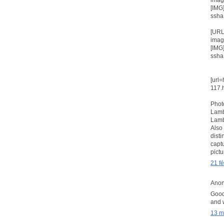
[IMG
ssha
[URL
imag
[IMG
ssha
[url
117.
Phot
Lamb
Lamb
Also
disti
capt
pictu
21 f
Anon
Good 
and w
13 m