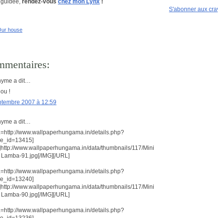
e guidée,
rendez-vous
chez mon Lynx
!
S'abonner aux cr
ur house
mmentaires:
yme a dit…
ou !
ptembre 2007 à 12:59
yme a dit…
=http://www.wallpaperhungama.in/details.php?
e_id=13415]
]http://www.wallpaperhungama.in/data/thumbnails/117/Mini
 Lamba-91.jpg[/IMG][/URL]
=http://www.wallpaperhungama.in/details.php?
e_id=13240]
]http://www.wallpaperhungama.in/data/thumbnails/117/Mini
 Lamba-90.jpg[/IMG][/URL]
=http://www.wallpaperhungama.in/details.php?
e_id=13236]