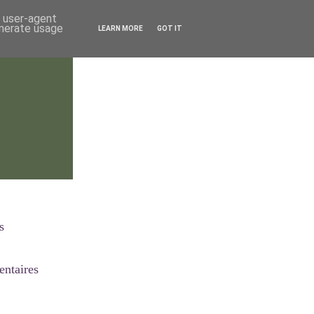
d user-agent
enerate usage
LEARN MORE
GOT IT
s
ntaires