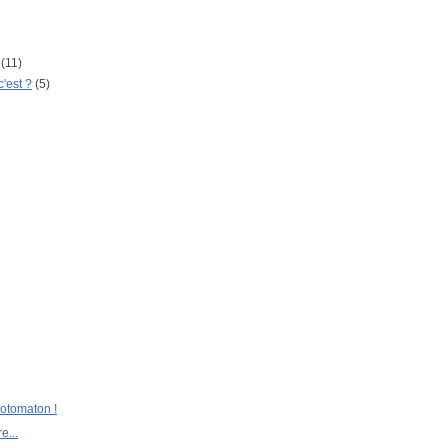
(11)
c'est ?
(5)
hotomaton !
e...