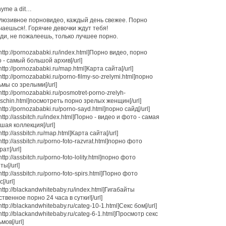
yme a dit…
люзивное порновидео, каждый день свежее. Порно
чаешься!. Горячие девочки ждут тебя!
ди, не пожалеешь, только лучшее порно.
=http://pornozababki.ru/index.html]Порно видео, порно
 - самый большой архив[/url]
http://pornozababki.ru/map.html]Карта сайта[/url]
=http://pornozababki.ru/porno-filmy-so-zrelymi.html]порно
мы со зрелыми[/url]
=http://pornozababki.ru/posmotret-porno-zrelyh-
schin.html]посмотреть порно зрелых женщин[/url]
http://pornozababki.ru/porno-sayd.html]порно сайд[/url]
=http://assbitch.ru/index.html]Порно - видео и фото - самая
шая коллекция[/url]
http://assbitch.ru/map.html]Карта сайта[/url]
http://assbitch.ru/porno-foto-razvrat.html]порно фото
ат[/url]
http://assbitch.ru/porno-foto-lolity.html]порно фото
ты[/url]
http://assbitch.ru/porno-foto-spirs.html]Порно фото
[/url]
=http://blackandwhitebaby.ru/index.html]Гигабайты
ственное порно 24 часа в сутки![/url]
http://blackandwhitebaby.ru/categ-10-1.html]Секс бом[/url]
=http://blackandwhitebaby.ru/categ-6-1.html]Просмотр секс
мов[/url]