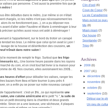
deux valises par personne. C'est aussi la première fois que
je
Clin d'oeil
(6)
 métro !
Coup de Coeur
(5)
ous être débattus dans le métro, (car même si on n'était
La vie Canadienne
nt chargés, ici les métro n'ont pas nécessairement les
Mais qu'est ce que 
 alors ils ne fonctionnent pas...), on a pu déposer nos
Me
(8)
res avant d'aller aider Faustine et Marie à emménager à leur
Miam miam
(2)
s à préciser qu'elles aussi nous ont aidé à déménager !
Our house
(2)
evenant à l'appartement, sur le bord du trotoir un canapé
Spontanée
(2)
s tendait les bras. Le même que celui qu'on avait à Lyon !
Trips
(9)
 lavage de la housse et désinfection des coussins,
un
neuf trônait dans notre salon !
fut le moment de remplir le frigo. Surtout que
les frigo
Archives
émesurés ici...
Une bonne heure passée dans les rayons
►
2008
(6)
marché du coin, et on s'est tout fait livrer à la maison pour
omme de 4$. Nos courses, elles avoisinaient les 200$...
▼
2007
(41)
►
décembre
(9)
es heures d'effort
pour déballer les valises, ranger les
tres bazars from Ikea et faire tourner à peu près 4
►
novembre
(8)
ver, on a enfin pu se poser sur notre nouveau canapé !
►
octobre
(5)
 de l'appartement : c'est un
3
½
, ce qui représente
une
▼
septembre
(10)
salon, une cuisine américaine et
le petit
"½
",
la salle de
Détour par le p
aussi un petit dressing dans la chambre et deux grands
'entrée. Sinon on a une laveuse, une sécheuse, 4 plaques
Un peu de cultur
n micro-onde et même un lave vaisselle !